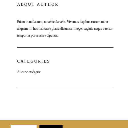
ABOUT AUTHOR
Etiam in nulla arcu, ut vehicula velit. Vivamus dapibus rutrum mi ut
aliquam. In hac habitasse platea dictumst. Integer sagittis neque a tortor
tempor in porta sem vulputate.
CATEGORIES
Aucune catégorie