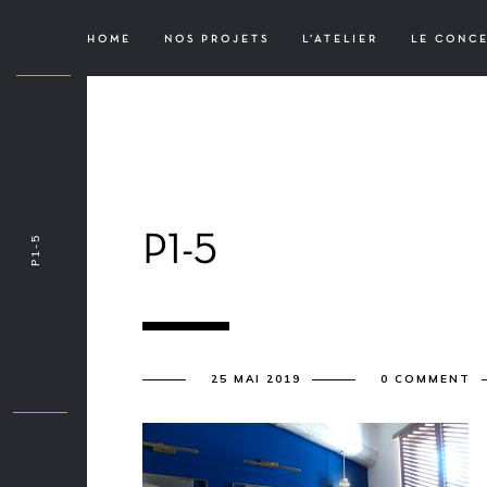
HOME
NOS PROJETS
L’ATELIER
LE CONC
P1-5
P1-5
25 MAI 2019
0 COMMENT