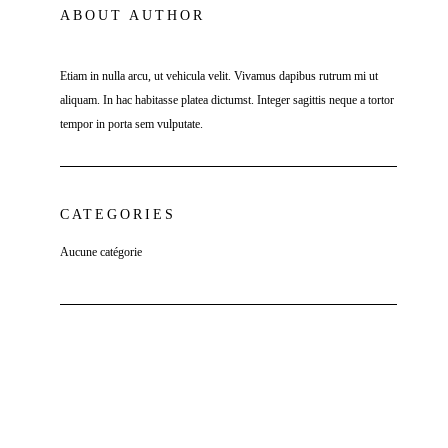
ABOUT AUTHOR
Etiam in nulla arcu, ut vehicula velit. Vivamus dapibus rutrum mi ut
aliquam. In hac habitasse platea dictumst. Integer sagittis neque a tortor
tempor in porta sem vulputate.
CATEGORIES
Aucune catégorie