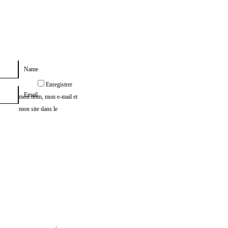
Name
Enregistrer
Email
mon nom, mon e-mail et
mon site dans le